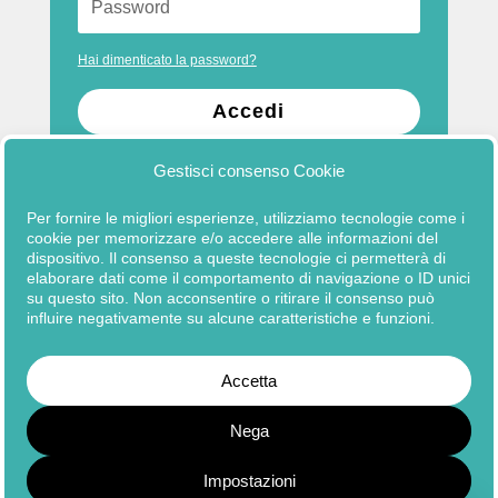
Hai dimenticato la password?
Accedi
Gestisci consenso Cookie
Per fornire le migliori esperienze, utilizziamo tecnologie come i
cookie per memorizzare e/o accedere alle informazioni del
dispositivo. Il consenso a queste tecnologie ci permetterà di
elaborare dati come il comportamento di navigazione o ID unici
su questo sito. Non acconsentire o ritirare il consenso può
influire negativamente su alcune caratteristiche e funzioni.
Copyright © 2026
Fondazione ISMU ETS
Accetta
Nega
Impostazioni